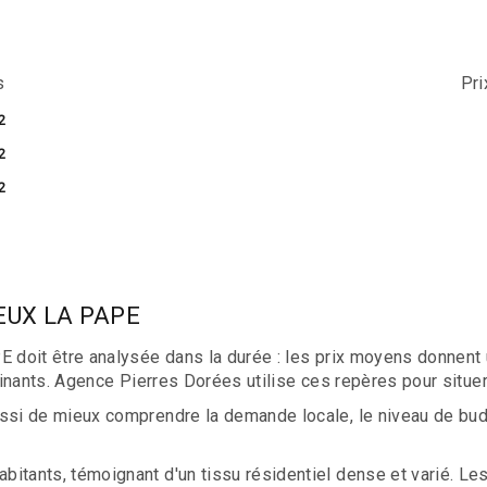
s
Pr
2
2
2
IEUX LA PAPE
doit être analysée dans la durée : les prix moyens donnent u
inants. Agence Pierres Dorées utilise ces repères pour situe
si de mieux comprendre la demande locale, le niveau de bud
tants, témoignant d'un tissu résidentiel dense et varié. Le