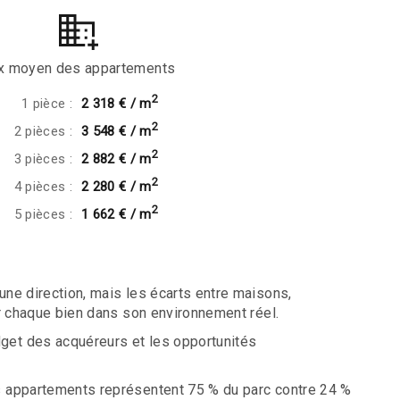
ix moyen des appartements
2
1 pièce :
2 318 € / m
2
2 pièces :
3 548 € / m
2
3 pièces :
2 882 € / m
2
4 pièces :
2 280 € / m
2
5 pièces :
1 662 € / m
ne direction, mais les écarts entre maisons,
r chaque bien dans son environnement réel.
get des acquéreurs et les opportunités
s appartements représentent 75 % du parc contre 24 %