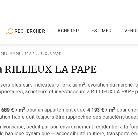
ACHETER
ESTIMER
VEND
RECHERCHER
 DE L'IMMOBILIER À RILLIEUX LA PAPE
 à RILLIEUX LA PAPE
2
vers plusieurs indicateurs : prix au m
, évolution du marché, 
étaires, acheteurs et investisseurs à RILLIEUX LA PAPE pour
2
2
 689 € / m
pour un appartement et de
4 193 € / m
pour une
ion fiable doit toujours être rapprochée des caractéristique
n lyonnaise, séduit par son environnement résidentiel à la fo
 de banlieue dynamique — accessibilité routière, transports 