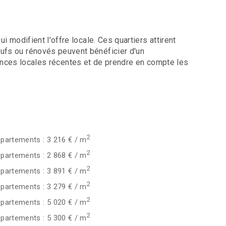
modifient l'offre locale. Ces quartiers attirent
fs ou rénovés peuvent bénéficier d'un
érences locales récentes et de prendre en compte les
2
partements : 3 216 € / m
2
partements : 2 868 € / m
2
partements : 3 891 € / m
2
partements : 3 279 € / m
2
partements : 5 020 € / m
2
partements : 5 300 € / m