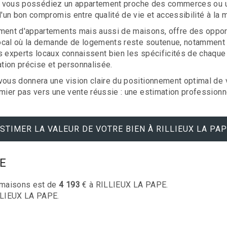
. Que vous possédiez un appartement proche des commerces ou 
d'un bon compromis entre qualité de vie et accessibilité à la 
ement d'appartements mais aussi de maisons, offre des opport
 local où la demande de logements reste soutenue, notamment 
s experts locaux connaissent bien les spécificités de chaque q
tion précise et personnalisée.
vous donnera une vision claire du positionnement optimal de 
mier pas vers une vente réussie : une estimation professionne
STIMER LA VALEUR DE VOTRE BIEN À RILLIEUX LA PA
PE
maisons est de
4 193
€ à RILLIEUX LA PAPE.
LLIEUX LA PAPE.