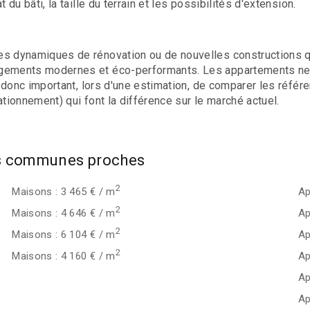
du bâti, la taille du terrain et les possibilités d'extension.
s dynamiques de rénovation ou de nouvelles constructions qui 
ogements modernes et éco-performants. Les appartements neu
st donc important, lors d'une estimation, de comparer les réf
tionnement) qui font la différence sur le marché actuel.
les communes proches
2
Maisons : 3 465 € / m
Ap
2
Maisons : 4 646 € / m
Ap
2
Maisons : 6 104 € / m
Ap
2
Maisons : 4 160 € / m
Ap
Ap
Ap