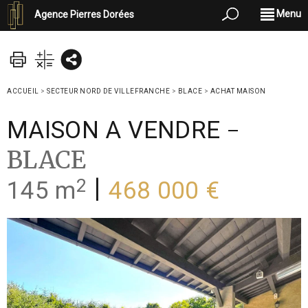
Menu
Agence Pierres Dorées
ACCUEIL
>
SECTEUR NORD DE VILLEFRANCHE
>
BLACE
>
ACHAT MAISON
-
MAISON A VENDRE
BLACE
2
|
145 m
468 000 €