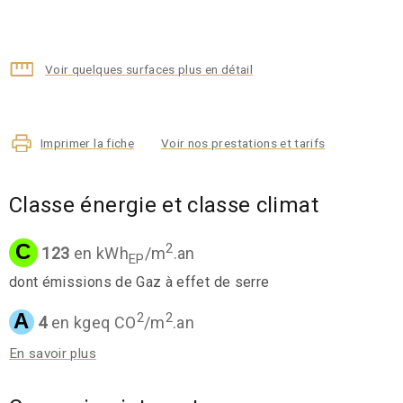
Voir quelques surfaces plus en détail
Imprimer la fiche
Voir nos prestations et tarifs
Classe énergie et classe climat
C
2
123
en kWh
/m
.an
EP
dont émissions de Gaz à effet de serre
A
2
2
4
en kgeq CO
/m
.an
En savoir plus