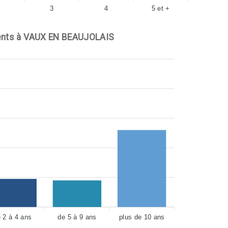
3
4
5 et +
nts à VAUX EN BEAUJOLAIS
 2 à 4 ans
de 5 à 9 ans
plus de 10 ans