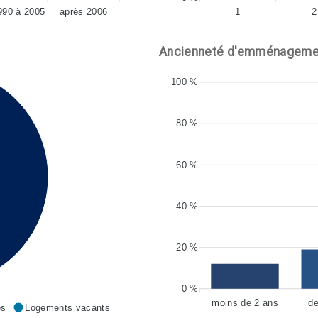
990 à 2005
après 2006
1
2
Ancienneté d'emménageme
100 %
80 %
60 %
40 %
20 %
0 %
moins de 2 ans
de
es
Logements vacants