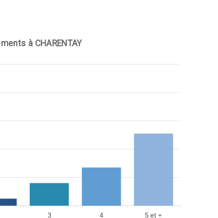
gements à CHARENTAY
3
4
5 et +