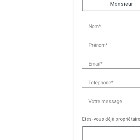
Civilité :
Monsieur
Nom* :
Prénom* :
Email* :
Téléphone* :
Votre message :
Etes-vous déjà propriétair