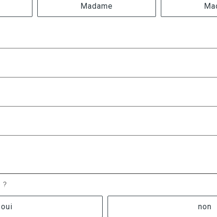
Madame
Ma
e ?
oui
non