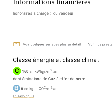
Informations financières
honoraires à charge :
du vendeur
Voir quelques surfaces plus en détail
Voir nos presta
Classe énergie et classe climat
C
2
160
en kWh
/m
.an
EP
dont émissions de Gaz à effet de serre
B
2
2
6
en kgeq CO
/m
.an
En savoir plus