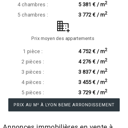
2
4 chambres :
5 381 € / m
2
5 chambres :
3 772 € / m
Prix moyen des appartements
2
1 pièce :
4 752 € / m
2
2 pièces :
4 276 € / m
2
3 pièces :
3 837 € / m
2
4 pièces :
3 455 € / m
2
5 pièces :
3 729 € / m
PRIX AU M² À LYON 8EME ARRONDISSEMENT
Annonces immobilières en vente à