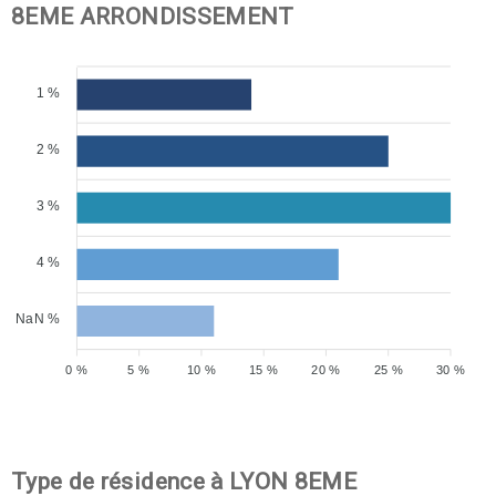
8EME ARRONDISSEMENT
1 %
2 %
3 %
4 %
NaN %
0 %
5 %
10 %
15 %
20 %
25 %
30 %
Type de résidence à LYON 8EME