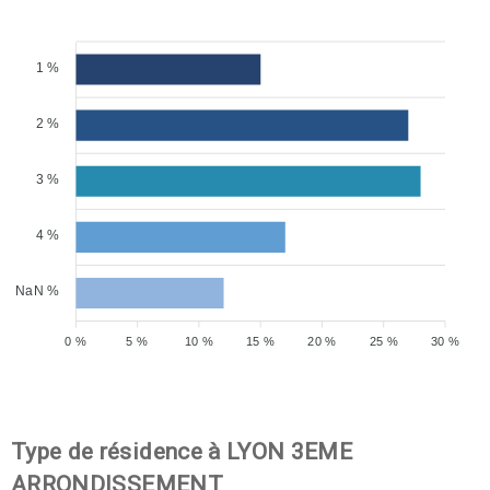
1 %
2 %
3 %
4 %
NaN %
0 %
5 %
10 %
15 %
20 %
25 %
30 %
Type de résidence à LYON 3EME
ARRONDISSEMENT