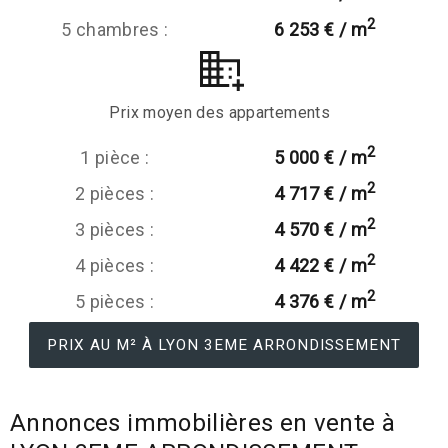
2
5 chambres :
6 253 € / m
Prix moyen des appartements
2
1 pièce :
5 000 € / m
2
2 pièces :
4 717 € / m
2
3 pièces :
4 570 € / m
2
4 pièces :
4 422 € / m
2
5 pièces :
4 376 € / m
PRIX AU M² À LYON 3EME ARRONDISSEMENT
Annonces immobilières en vente à