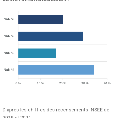
NaN %
NaN %
NaN %
NaN %
0 %
10 %
20 %
30 %
40 %
D'après les chiffres des recensements INSEE de
2019 et 2021.