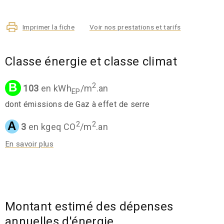
Imprimer la fiche
Voir nos prestations et tarifs
Classe énergie et classe climat
B
2
103
en kWh
/m
.an
EP
dont émissions de Gaz à effet de serre
A
2
2
3
en kgeq CO
/m
.an
En savoir plus
Montant estimé des dépenses
annuelles d'énergie