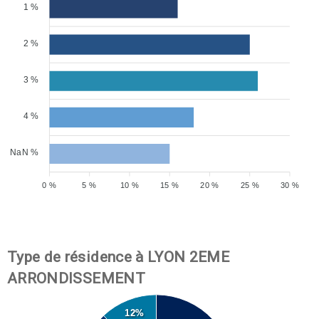
1 %
2 %
3 %
4 %
NaN %
0 %
5 %
10 %
15 %
20 %
25 %
30 %
Type de résidence à LYON 2EME
ARRONDISSEMENT
12%