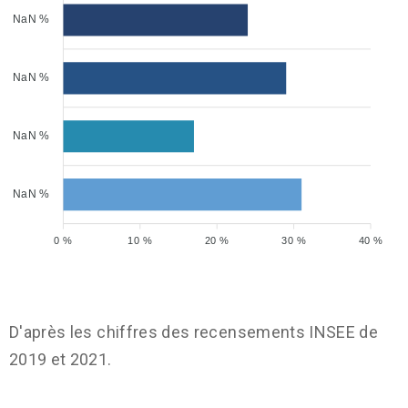
NaN %
NaN %
NaN %
NaN %
0 %
10 %
20 %
30 %
40 %
D'après les chiffres des recensements INSEE de
2019 et 2021.