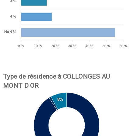
3 %
4 %
NaN %
0 %
10 %
20 %
30 %
40 %
50 %
60 %
Type de résidence à COLLONGES AU
MONT D OR
8%