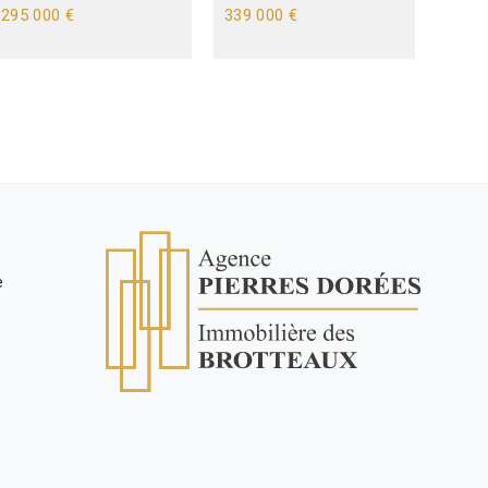
295 000 €
339 000 €
SAO
350 
e
t