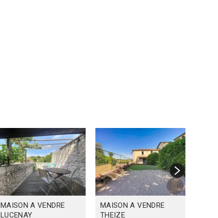
MAISON A VENDRE
MAISON A VENDRE
MAIS
LUCENAY
THEIZE
VILL