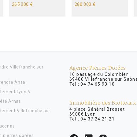
265 000 €
280 000 €
dre Villefranche sur
Agence Pierres Dorées
16 passage du Colombier
69400 Villefranche sur Saôn
 vendre Anse
Tel :
04 74 65 93 10
tement Lyon 6
iété Arnas
Immobilière des Brotteaux
4 place Général Brosse
tement Villefranche sur
69006 Lyon
Tel :
04 37 24 21 21
Lacenas
n pierres dorées