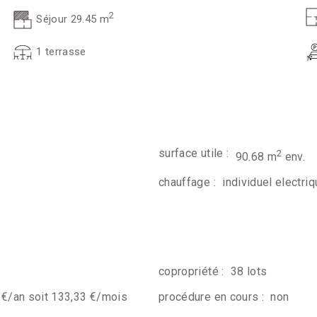
2
Séjour 29.45 m
1 terrasse
surface utile :
2
90.68 m
env.
chauffage :
individuel electri
copropriété :
38 lots
 €/an soit 133,33 €/mois
procédure en cours :
non