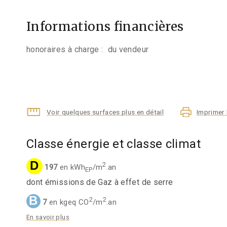
Informations financières
honoraires à charge :
du vendeur
Voir quelques surfaces plus en détail
Imprimer 
Classe énergie et classe climat
D
2
197
en kWh
/m
.an
EP
dont émissions de Gaz à effet de serre
B
2
2
7
en kgeq CO
/m
.an
En savoir plus