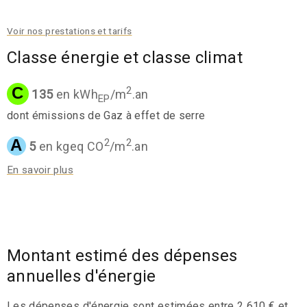
Voir nos prestations et tarifs
Classe énergie et classe climat
C
2
135
en kWh
/m
.an
EP
dont émissions de Gaz à effet de serre
A
2
2
5
en kgeq CO
/m
.an
En savoir plus
Montant estimé des dépenses
annuelles d'énergie
Les dépenses d'énergie sont estimées entre 2 610 € et