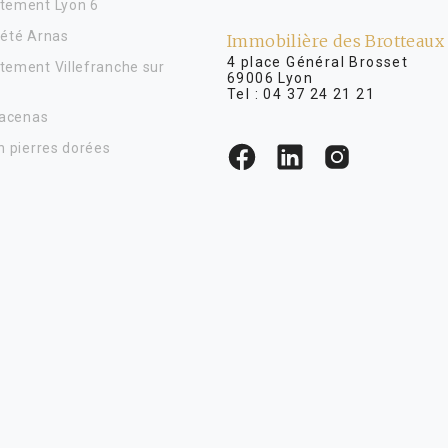
tement Lyon 6
iété Arnas
Immobilière des Brotteaux
4 place Général Brosse
tement Villefranche sur
69006 Lyon
Tel :
04 37 24 21 21
Lacenas
n pierres dorées