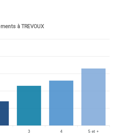
ements à TREVOUX
3
4
5 et +