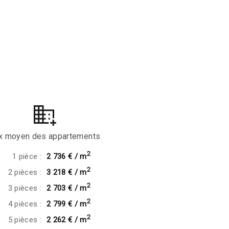
ix moyen des appartements
2
1 pièce :
2 736 € / m
2
2 pièces :
3 218 € / m
2
3 pièces :
2 703 € / m
2
4 pièces :
2 799 € / m
2
5 pièces :
2 262 € / m