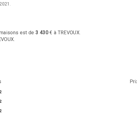
2021.
maisons est de
3 430
€ à TREVOUX.
EVOUX.
s
Pr
2
2
2