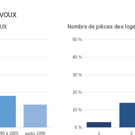
EVOUX
OUX
Nombre de pièces des log
50 %
40 %
30 %
20 %
10 %
0 %
990 à 2005
après 2006
1
2