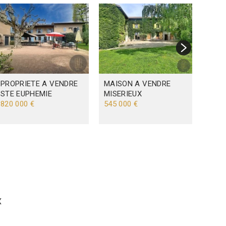
PROPRIETE A VENDRE
MAISON A VENDRE
MAIS
STE EUPHEMIE
MISERIEUX
MON
820 000 €
545 000 €
SAO
780 
X