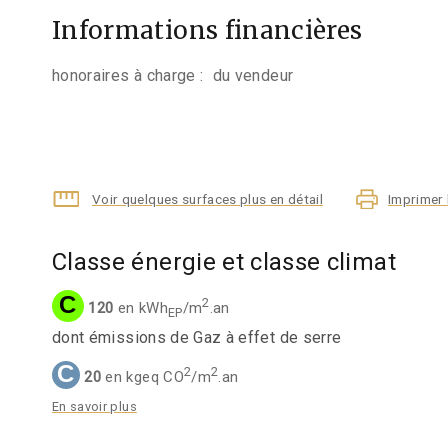
Informations financières
honoraires à charge :
du vendeur
Voir quelques surfaces plus en détail
Imprimer 
Classe énergie et classe climat
C
2
120
en kWh
/m
.an
EP
dont émissions de Gaz à effet de serre
C
2
2
20
en kgeq CO
/m
.an
En savoir plus