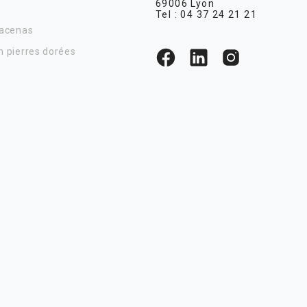
69006 Lyon
Tel :
04 37 24 21 21
Lacenas
n pierres dorées