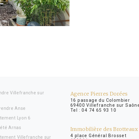
dre Villefranche sur
Agence Pierres Dorées
16 passage du Colombier
69400 Villefranche sur Saôn
 vendre Anse
Tel :
04 74 65 93 10
tement Lyon 6
iété Arnas
Immobilière des Brotteaux
4 place Général Brosse
tement Villefranche sur