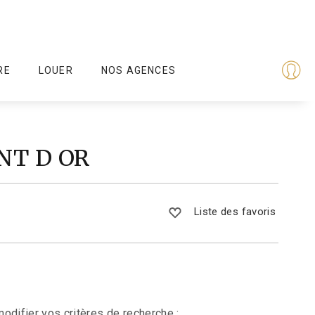
RE
LOUER
NOS AGENCES
ONT D OR
Liste des favoris
odifier vos critères de recherche :