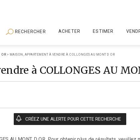
ACHETER
ESTIMER
VEND
RECHERCHER
 OR
>
MAISON, APPARTEMENT À VENDRE À COLLONGES AU MONT D OR
 vendre à COLLONGES AU M
GES AU MONT D OR. Pour obtenir plus de résultats, veuillez m