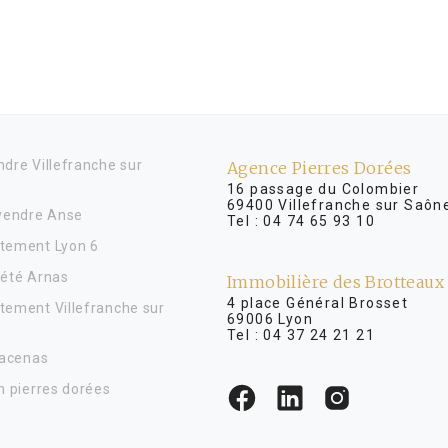
dre Villefranche sur
Agence Pierres Dorées
16 passage du Colombier
69400 Villefranche sur Saôn
 vendre Anse
Tel :
04 74 65 93 10
tement Lyon 6
iété Arnas
Immobilière des Brotteaux
4 place Général Brosse
tement Villefranche sur
69006 Lyon
Tel :
04 37 24 21 21
Lacenas
n pierres dorées