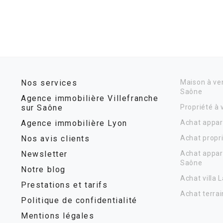
Nos services
Maison à ven
Saône
Agence immobilière Villefranche
sur Saône
Propriété à
Agence immobilière Lyon
Achat appar
Nos avis clients
Achat propr
Newsletter
Achat appar
Saône
Notre blog
Achat villa 
Prestations et tarifs
Achat terrai
Politique de confidentialité
Mentions légales