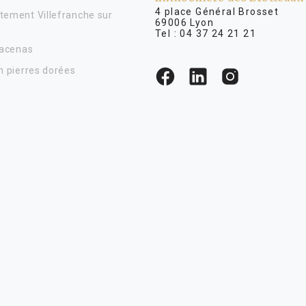
4 place Général Brosse
tement Villefranche sur
69006 Lyon
Tel :
04 37 24 21 21
Lacenas
n pierres dorées