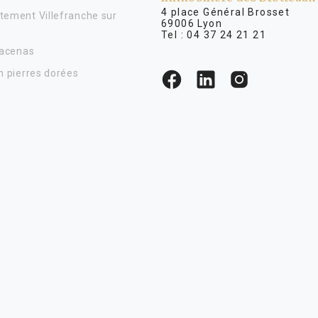
4 place Général Brosse
tement Villefranche sur
69006 Lyon
Tel :
04 37 24 21 21
Lacenas
n pierres dorées