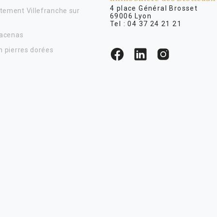
4 place Général Brosse
tement Villefranche sur
69006 Lyon
Tel :
04 37 24 21 21
Lacenas
n pierres dorées