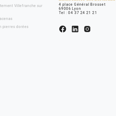
4 place Général Brosse
tement Villefranche sur
69006 Lyon
Tel :
04 37 24 21 21
Lacenas
n pierres dorées