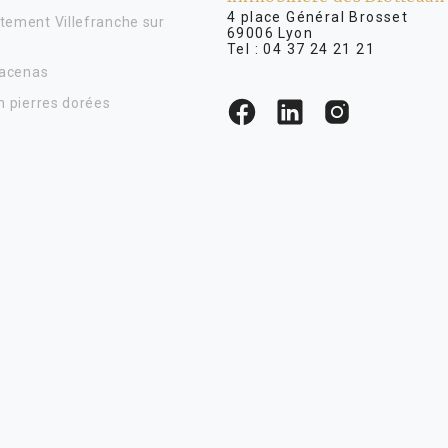
4 place Général Brosse
tement Villefranche sur
69006 Lyon
Tel :
04 37 24 21 21
Lacenas
n pierres dorées