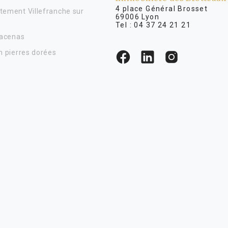
4 place Général Brosse
tement Villefranche sur
69006 Lyon
Tel :
04 37 24 21 21
Lacenas
n pierres dorées