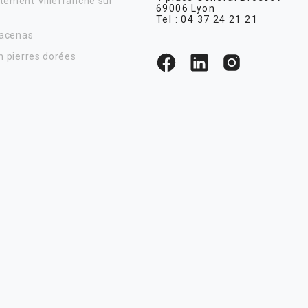
tement Villefranche sur
69006 Lyon
Tel :
04 37 24 21 21
Lacenas
n pierres dorées