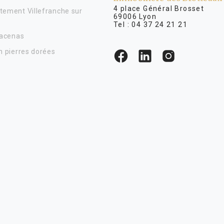
4 place Général Brosse
tement Villefranche sur
69006 Lyon
Tel :
04 37 24 21 21
Lacenas
n pierres dorées