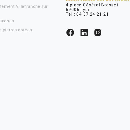
4 place Général Brosse
tement Villefranche sur
69006 Lyon
Tel :
04 37 24 21 21
Lacenas
n pierres dorées