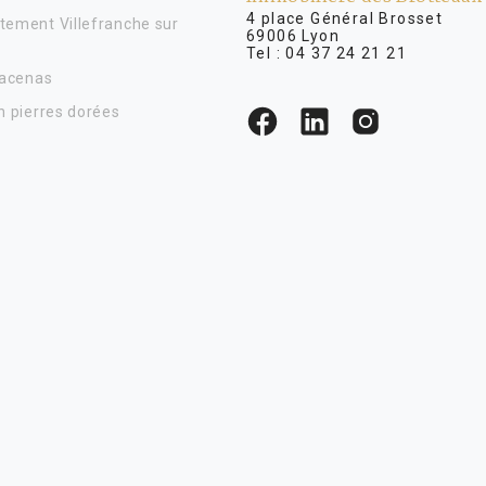
4 place Général Brosse
tement Villefranche sur
69006 Lyon
Tel :
04 37 24 21 21
Lacenas
n pierres dorées