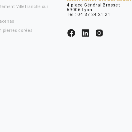
4 place Général Brosse
tement Villefranche sur
69006 Lyon
Tel :
04 37 24 21 21
Lacenas
n pierres dorées